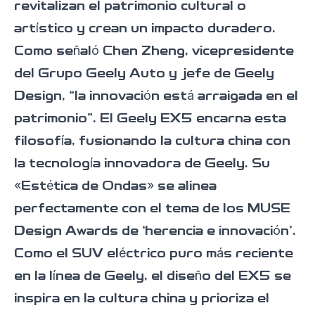
revitalizan el patrimonio cultural o
artístico y crean un impacto duradero.
Como señaló Chen Zheng, vicepresidente
del Grupo Geely Auto y jefe de Geely
GEELY EX2
GEELY EX5
GEELY EX5
Design, “la innovación está arraigada en el
EM-I
Descubrir
Descubrir
patrimonio”. El Geely EX5 encarna esta
Descubrir
filosofía, fusionando la cultura china con
la tecnología innovadora de Geely. Su
«Estética de Ondas» se alinea
perfectamente con el tema de los MUSE
Design Awards de ‘herencia e innovación’.
Como el SUV eléctrico puro más reciente
en la línea de Geely, el diseño del EX5 se
inspira en la cultura china y prioriza el