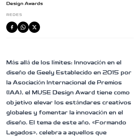
CITYRAY
STARRAY
OKAVANGO
Descubrir
Descubrir
Descubrir
REDES
MONJARO
Descubrir
Más allá de los límites: Innovación en el
Sedan
diseño de Geely Establecido en 2015 por
la Asociación Internacional de Premios
(IAA), el MUSE Design Award tiene como
objetivo elevar los estándares creativos
globales y fomentar la innovación en el
EMGRAND
Descubrir
diseño. El tema de este año, «Formando
Legados», celebra a aquellos que
NEV