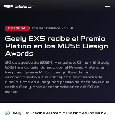
13 de septiembre, 2024
EMPRESA
Geely EX5 recibe el Premio
SUV
Platino en los MUSE Design
Awards
30 de agosto de 2024, Hangzhou, China – El Geely
EX5 ha sido galardonado con el Premio Platino en
los prestigiosos MUSE Design Awards, un
reconocimiento a sus conceptos innovadores de
COOLRAY
GX3 PRO
COOLRAY
diseño. Este es el segundo premio de este nivel que
NEO
Descubrir
Descubrir
recibe Geely, tras el reconocimiento del E8 en
Descubrir
marzo.